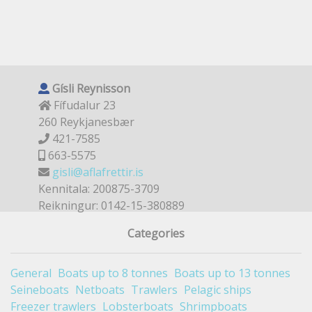
Gísli Reynisson
Fífudalur 23
260 Reykjanesbær
421-7585
663-5575
gisli@aflafrettir.is
Kennitala: 200875-3709
Reikningur: 0142-15-380889
Categories
General
Boats up to 8 tonnes
Boats up to 13 tonnes
Seineboats
Netboats
Trawlers
Pelagic ships
Freezer trawlers
Lobsterboats
Shrimpboats