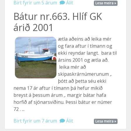
Birt fyrir um 5 árum
Álit
Lesa meira »
Bátur nr.663. Hlíf GK
árið 2001
ætla aðeins að leika mér
og fara aftur í tímann og
ekki reyndar langt. bara til
ársins 2001 og ætla að.
leika mér að
skipaskrárnúmerunum ,.
þótt að þetta séu ekki
nema 17 ár aftur í tímann þá hefur mikið
breyst á þessum árum ,. margir bátar hafa
horfið af sjónarsviðinu. Þessi bátur er númer
72 . ...
Birt fyrir um 7 árum
Álit
Lesa meira »