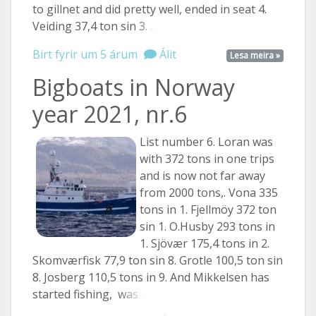
to gillnet and did pretty well, ended in seat 4.
Veiding 37,4 ton sin
3. ...
Birt fyrir um 5 árum
Álit
Lesa meira »
Bigboats in Norway
year 2021, nr.6
List number 6. Loran was
with 372 tons in one trips
and is now not far away
from 2000 tons,. Vona 335
tons in 1. Fjellmöy 372 ton
sin 1. O.Husby 293 tons in
1. Sjövær 175,4 tons in 2.
Skomværfisk 77,9 ton sin 8. Grotle 100,5 ton sin
8. Josberg 110,5 tons in 9. And Mikkelsen has
started fishing,
was ...