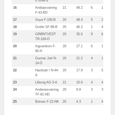
II N-64-V
16
Andopsværing
21
49.2
6
16.4
Se
F-43-BD
17
Soya F-100-B
20
48.4
5
23.2
Se
18
Grotle SF-88-B
20
46.2
1
46.2
Li
19
GRØNTVEDT
20
35.6
9
6.3
gi
TR-169-Ö
20
Ingvardson F-
20
27.1
6
11.7
Se
95-H
21
Gunnar Jarl N-
20
21.2
4
11.5
Se
14-Ö
22
Havbratt I N-44-
20
17.8
3
5.9
Se
A
23
Lillevig AG-3-A
21
10.6
4
4.5
S
24
Andenesværing
20
9.9
3
3.9
Se
TF-81-HD
25
Börnes F-22-NK
20
4.3
1
4.3
Se